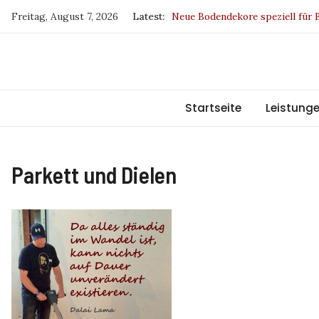
Skip
Freitag, August 7, 2026
Latest:
Neue Bodendekore speziell für
to
Drapilux – Sieger beim German
content
SKYLINE DUETTE-Wabenplissee
Europa fördert Sachsen
BW und IP sind jetzt klimaneutr
Startseite
Leistung
Parkett und Dielen