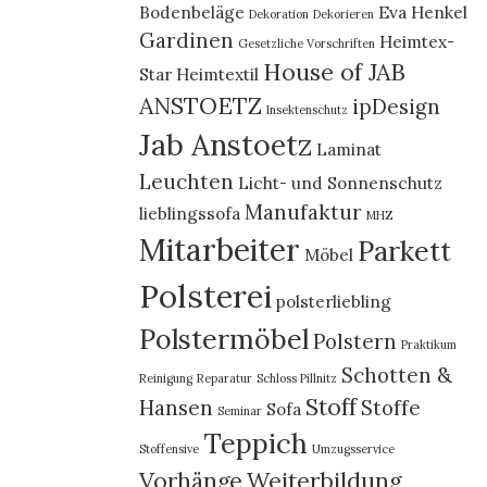
Bodenbeläge
Eva Henkel
Dekoration
Dekorieren
Gardinen
Heimtex-
Gesetzliche Vorschriften
House of JAB
Star
Heimtextil
ANSTOETZ
ipDesign
Insektenschutz
Jab Anstoetz
Laminat
Leuchten
Licht- und Sonnenschutz
Manufaktur
lieblingssofa
MHZ
Mitarbeiter
Parkett
Möbel
Polsterei
polsterliebling
Polstermöbel
Polstern
Praktikum
Schotten &
Reinigung
Reparatur
Schloss Pillnitz
Stoff
Hansen
Stoffe
Sofa
Seminar
Teppich
Stoffensive
Umzugsservice
Vorhänge
Weiterbildung