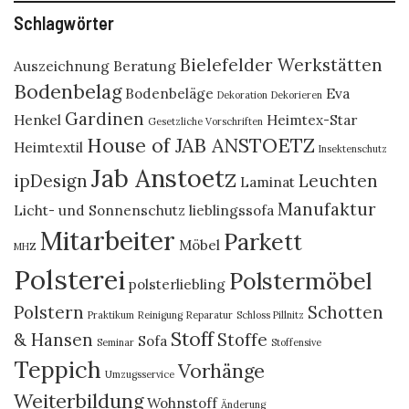
Schlagwörter
Bielefelder Werkstätten
Auszeichnung
Beratung
Bodenbelag
Bodenbeläge
Eva
Dekoration
Dekorieren
Gardinen
Henkel
Heimtex-Star
Gesetzliche Vorschriften
House of JAB ANSTOETZ
Heimtextil
Insektenschutz
Jab Anstoetz
ipDesign
Leuchten
Laminat
Manufaktur
Licht- und Sonnenschutz
lieblingssofa
Mitarbeiter
Parkett
Möbel
MHZ
Polsterei
Polstermöbel
polsterliebling
Polstern
Schotten
Praktikum
Reinigung
Reparatur
Schloss Pillnitz
Stoff
& Hansen
Stoffe
Sofa
Seminar
Stoffensive
Teppich
Vorhänge
Umzugsservice
Weiterbildung
Wohnstoff
Änderung