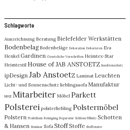
Schlagworte
Bielefelder Werkstätten
Auszeichnung
Beratung
Bodenbelag
Bodenbeläge
Eva
Dekoration
Dekorieren
Gardinen
Henkel
Heimtex-Star
Gesetzliche Vorschriften
House of JAB ANSTOETZ
Heimtextil
Insektenschutz
Jab Anstoetz
ipDesign
Leuchten
Laminat
Manufaktur
Licht- und Sonnenschutz
lieblingssofa
Mitarbeiter
Parkett
Möbel
MHZ
Polsterei
Polstermöbel
polsterliebling
Polstern
Schotten
Praktikum
Reinigung
Reparatur
Schloss Pillnitz
Stoff
& Hansen
Stoffe
Sofa
Seminar
Stoffensive