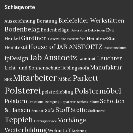
Schlagworte
Bielefelder Werkstätten
Auszeichnung
Beratung
Bodenbelag
Bodenbeläge
Eva
Dekoration
Dekorieren
Gardinen
Henkel
Heimtex-Star
Gesetzliche Vorschriften
House of JAB ANSTOETZ
Heimtextil
Insektenschutz
Jab Anstoetz
ipDesign
Leuchten
Laminat
Manufaktur
Licht- und Sonnenschutz
lieblingssofa
Mitarbeiter
Parkett
Möbel
MHZ
Polsterei
Polstermöbel
polsterliebling
Polstern
Schotten
Praktikum
Reinigung
Reparatur
Schloss Pillnitz
Stoff
& Hansen
Stoffe
Sofa
Seminar
Stoffensive
Teppich
Vorhänge
Umzugsservice
Weiterbildung
Wohnstoff
Änderung