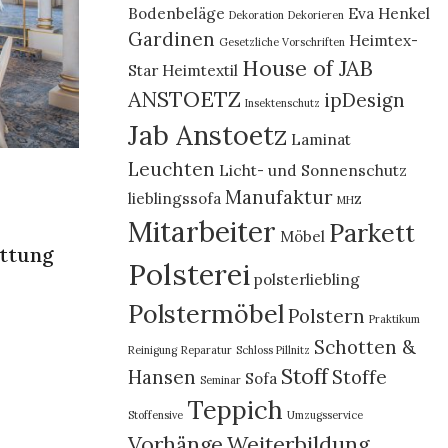
Bodenbeläge
Eva Henkel
Dekoration
Dekorieren
Gardinen
Heimtex-
Gesetzliche Vorschriften
House of JAB
Star
Heimtextil
ANSTOETZ
ipDesign
Insektenschutz
Jab Anstoetz
Laminat
Leuchten
Licht- und Sonnenschutz
Manufaktur
lieblingssofa
MHZ
Mitarbeiter
Parkett
Möbel
attung
Polsterei
polsterliebling
Polstermöbel
Polstern
Praktikum
Schotten &
Reinigung
Reparatur
Schloss Pillnitz
Stoff
Hansen
Stoffe
Sofa
Seminar
Teppich
Stoffensive
Umzugsservice
Vorhänge
Weiterbildung