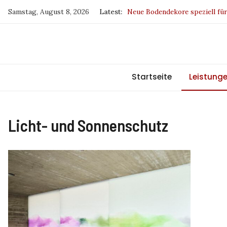
Skip
Samstag, August 8, 2026
Latest:
Neue Bodendekore speziell fü
to
Drapilux – Sieger beim Germa
content
SKYLINE DUETTE-Wabenpliss
Europa fördert Sachsen
BW und IP sind jetzt klimaneu
Startseite
Leistung
Licht- und Sonnenschutz