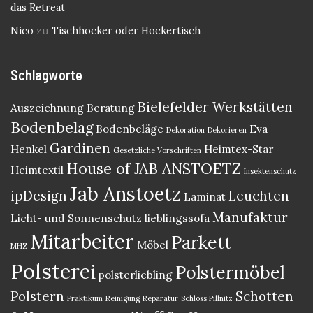
das Retreat
Nico
zu
Tischhocker oder Hockertisch
Schlagworte
Bielefelder Werkstätten
Auszeichnung
Beratung
Bodenbelag
Bodenbeläge
Eva
Dekoration
Dekorieren
Gardinen
Henkel
Heimtex-Star
Gesetzliche Vorschriften
House of JAB ANSTOETZ
Heimtextil
Insektenschutz
Jab Anstoetz
ipDesign
Leuchten
Laminat
Manufaktur
Licht- und Sonnenschutz
lieblingssofa
Mitarbeiter
Parkett
Möbel
MHZ
Polsterei
Polstermöbel
polsterliebling
Polstern
Schotten
Praktikum
Reinigung
Reparatur
Schloss Pillnitz