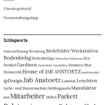
Uncategorized
Veranstaltungstipp
Schlagworte
Bielefelder Werkstätten
Auszeichnung
Beratung
Bodenbelag
Bodenbeläge
Eva
Dekoration
Dekorieren
Gardinen
Henkel
Heimtex-Star
Gesetzliche Vorschriften
House of JAB ANSTOETZ
Heimtextil
Insektenschutz
Jab Anstoetz
ipDesign
Leuchten
Laminat
Manufaktur
Licht- und Sonnenschutz
lieblingssofa
Mitarbeiter
Parkett
Möbel
MHZ