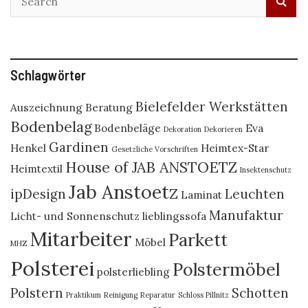
Schlagwörter
Bielefelder Werkstätten
Auszeichnung
Beratung
Bodenbelag
Bodenbeläge
Eva
Dekoration
Dekorieren
Gardinen
Henkel
Heimtex-Star
Gesetzliche Vorschriften
House of JAB ANSTOETZ
Heimtextil
Insektenschutz
Jab Anstoetz
ipDesign
Leuchten
Laminat
Manufaktur
Licht- und Sonnenschutz
lieblingssofa
Mitarbeiter
Parkett
Möbel
MHZ
Polsterei
Polstermöbel
polsterliebling
Polstern
Schotten
Praktikum
Reinigung
Reparatur
Schloss Pillnitz