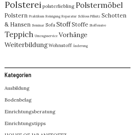
Polsterei
Polstermöbel
polsterliebling
Polstern
Schotten
Praktikum
Reinigung
Reparatur
Schloss Pillnitz
Stoff
& Hansen
Stoffe
Sofa
Seminar
Stoffensive
Teppich
Vorhänge
Umzugsservice
Weiterbildung
Wohnstoff
Änderung
Kategorien
Ausbildung
Bodenbelag
Einrichtungsberatung
Einrichtungstipps