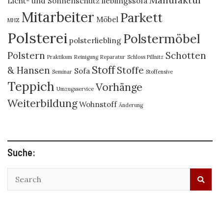
Manufaktur
Licht- und Sonnenschutz
lieblingssofa
Mitarbeiter
Parkett
Möbel
MHZ
Polsterei
Polstermöbel
polsterliebling
Polstern
Schotten
Praktikum
Reinigung
Reparatur
Schloss Pillnitz
Stoff
& Hansen
Stoffe
Sofa
Seminar
Stoffensive
Teppich
Vorhänge
Umzugsservice
Weiterbildung
Wohnstoff
Änderung
Suche: