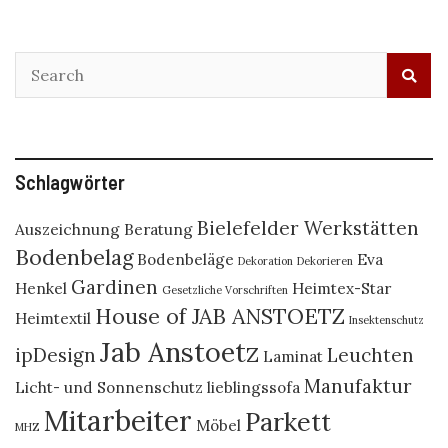
Schlagwörter
Bielefelder Werkstätten
Auszeichnung
Beratung
Bodenbelag
Bodenbeläge
Eva
Dekoration
Dekorieren
Gardinen
Henkel
Heimtex-Star
Gesetzliche Vorschriften
House of JAB ANSTOETZ
Heimtextil
Insektenschutz
Jab Anstoetz
ipDesign
Leuchten
Laminat
Manufaktur
Licht- und Sonnenschutz
lieblingssofa
Mitarbeiter
Parkett
Möbel
MHZ