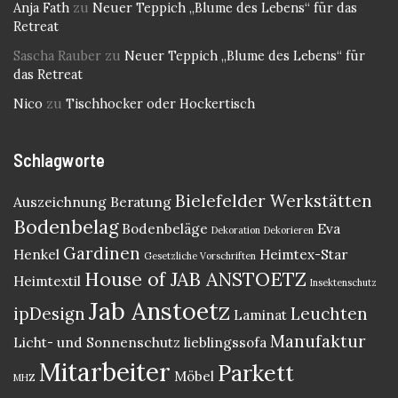
Anja Fath
zu
Neuer Teppich „Blume des Lebens“ für das
Retreat
Sascha Rauber
zu
Neuer Teppich „Blume des Lebens“ für
das Retreat
Nico
zu
Tischhocker oder Hockertisch
Schlagworte
Bielefelder Werkstätten
Auszeichnung
Beratung
Bodenbelag
Bodenbeläge
Eva
Dekoration
Dekorieren
Gardinen
Henkel
Heimtex-Star
Gesetzliche Vorschriften
House of JAB ANSTOETZ
Heimtextil
Insektenschutz
Jab Anstoetz
ipDesign
Leuchten
Laminat
Manufaktur
Licht- und Sonnenschutz
lieblingssofa
Mitarbeiter
Parkett
Möbel
MHZ