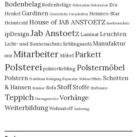
Bodenbelag
Bodenbeläge
Eva
Dekoration
Dekorieren
Gardinen
Henkel
Heimtex-Star
Gesetzliche Vorschriften
House of JAB ANSTOETZ
Heimtextil
Insektenschutz
Jab Anstoetz
ipDesign
Leuchten
Laminat
Manufaktur
Licht- und Sonnenschutz
lieblingssofa
Mitarbeiter
Parkett
Möbel
MHZ
Polsterei
Polstermöbel
polsterliebling
Polstern
Schotten
Praktikum
Reinigung
Reparatur
Schloss Pillnitz
Stoff
& Hansen
Stoffe
Sofa
Seminar
Stoffensive
Teppich
Vorhänge
Umzugsservice
Weiterbildung
Wohnstoff
Änderung