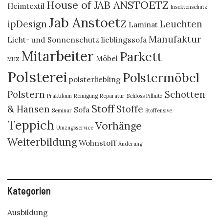
House of JAB ANSTOETZ
Heimtextil
Insektenschutz
Jab Anstoetz
ipDesign
Leuchten
Laminat
Manufaktur
Licht- und Sonnenschutz
lieblingssofa
Mitarbeiter
Parkett
Möbel
MHZ
Polsterei
Polstermöbel
polsterliebling
Polstern
Schotten
Praktikum
Reinigung
Reparatur
Schloss Pillnitz
Stoff
& Hansen
Stoffe
Sofa
Seminar
Stoffensive
Teppich
Vorhänge
Umzugsservice
Weiterbildung
Wohnstoff
Änderung
Kategorien
Ausbildung