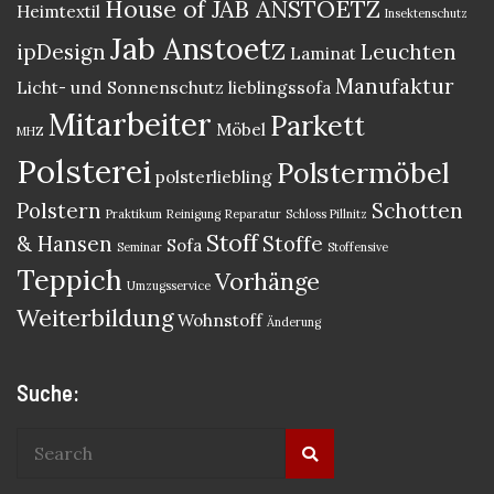
House of JAB ANSTOETZ
Heimtextil
Insektenschutz
Jab Anstoetz
ipDesign
Leuchten
Laminat
Manufaktur
Licht- und Sonnenschutz
lieblingssofa
Mitarbeiter
Parkett
Möbel
MHZ
Polsterei
Polstermöbel
polsterliebling
Polstern
Schotten
Praktikum
Reinigung
Reparatur
Schloss Pillnitz
Stoff
& Hansen
Stoffe
Sofa
Seminar
Stoffensive
Teppich
Vorhänge
Umzugsservice
Weiterbildung
Wohnstoff
Änderung
Suche: