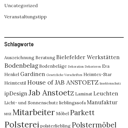
Uncategorized
Veranstaltungstipp
Schlagworte
Bielefelder Werkstätten
Auszeichnung
Beratung
Bodenbelag
Bodenbeläge
Eva
Dekoration
Dekorieren
Gardinen
Henkel
Heimtex-Star
Gesetzliche Vorschriften
House of JAB ANSTOETZ
Heimtextil
Insektenschutz
Jab Anstoetz
ipDesign
Leuchten
Laminat
Manufaktur
Licht- und Sonnenschutz
lieblingssofa
Mitarbeiter
Parkett
Möbel
MHZ
Polsterei
Polstermöbel
polsterliebling