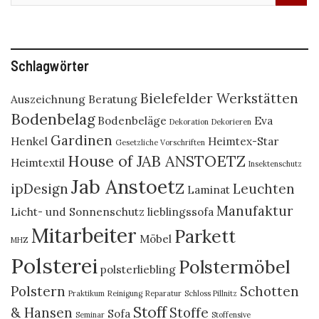
Schlagwörter
Bielefelder Werkstätten
Auszeichnung
Beratung
Bodenbelag
Bodenbeläge
Eva
Dekoration
Dekorieren
Gardinen
Henkel
Heimtex-Star
Gesetzliche Vorschriften
House of JAB ANSTOETZ
Heimtextil
Insektenschutz
Jab Anstoetz
ipDesign
Leuchten
Laminat
Manufaktur
Licht- und Sonnenschutz
lieblingssofa
Mitarbeiter
Parkett
Möbel
MHZ
Polsterei
Polstermöbel
polsterliebling
Polstern
Schotten
Praktikum
Reinigung
Reparatur
Schloss Pillnitz
Stoff
& Hansen
Stoffe
Sofa
Seminar
Stoffensive