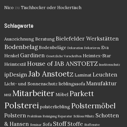
Nico
zu
Tischhocker oder Hockertisch
Schlagworte
Bielefelder Werkstätten
Auszeichnung
Beratung
Bodenbelag
Bodenbeläge
Eva
Dekoration
Dekorieren
Gardinen
Henkel
Heimtex-Star
Gesetzliche Vorschriften
House of JAB ANSTOETZ
Heimtextil
Insektenschutz
Jab Anstoetz
ipDesign
Leuchten
Laminat
Manufaktur
Licht- und Sonnenschutz
lieblingssofa
Mitarbeiter
Parkett
Möbel
MHZ
Polsterei
Polstermöbel
polsterliebling
Polstern
Schotten
Praktikum
Reinigung
Reparatur
Schloss Pillnitz
Stoff
& Hansen
Stoffe
Sofa
Seminar
Stoffensive