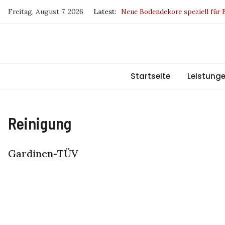
Skip
Freitag, August 7, 2026
Latest:
Neue Bodendekore speziell für
to
Drapilux – Sieger beim German
content
SKYLINE DUETTE-Wabenplissee
Europa fördert Sachsen
BW und IP sind jetzt klimaneutr
Startseite
Leistung
Reinigung
Gardinen-TÜV