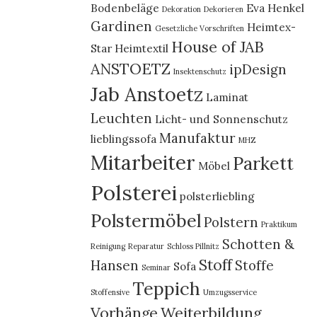
Bodenbeläge
Eva Henkel
Dekoration
Dekorieren
Gardinen
Heimtex-
Gesetzliche Vorschriften
House of JAB
Star
Heimtextil
ANSTOETZ
ipDesign
Insektenschutz
Jab Anstoetz
Laminat
Leuchten
Licht- und Sonnenschutz
Manufaktur
lieblingssofa
MHZ
Mitarbeiter
Parkett
Möbel
Polsterei
polsterliebling
Polstermöbel
Polstern
Praktikum
Schotten &
Reinigung
Reparatur
Schloss Pillnitz
Stoff
Hansen
Stoffe
Sofa
Seminar
Teppich
Stoffensive
Umzugsservice
Vorhänge
Weiterbildung