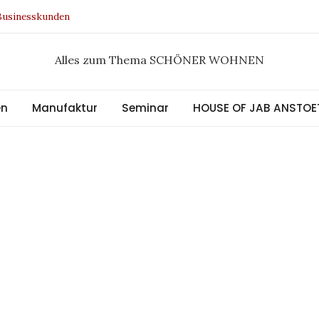
 Businesskunden
 Design Award 2021
 Kollektion
Alles zum Thema SCHÖNER WOHNEN
al
en
Manufaktur
Seminar
HOUSE OF JAB ANSTOE