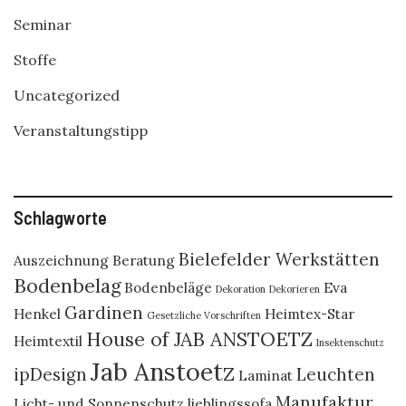
Seminar
Stoffe
Uncategorized
Veranstaltungstipp
Schlagworte
Bielefelder Werkstätten
Auszeichnung
Beratung
Bodenbelag
Bodenbeläge
Eva
Dekoration
Dekorieren
Gardinen
Henkel
Heimtex-Star
Gesetzliche Vorschriften
House of JAB ANSTOETZ
Heimtextil
Insektenschutz
Jab Anstoetz
ipDesign
Leuchten
Laminat
Manufaktur
Licht- und Sonnenschutz
lieblingssofa