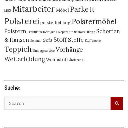
Mitarbeiter
Parkett
Möbel
MHZ
Polsterei
Polstermöbel
polsterliebling
Polstern
Schotten
Praktikum
Reinigung
Reparatur
Schloss Pillnitz
Stoff
& Hansen
Stoffe
Sofa
Seminar
Stoffensive
Teppich
Vorhänge
Umzugsservice
Weiterbildung
Wohnstoff
Änderung
Suche: