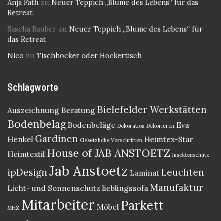
Anja Fath
zu
Neuer Teppich „Blume des Lebens“ für das
Retreat
Sascha Rauber
zu
Neuer Teppich „Blume des Lebens“ für
das Retreat
Nico
zu
Tischhocker oder Hockertisch
Schlagworte
Bielefelder Werkstätten
Auszeichnung
Beratung
Bodenbelag
Bodenbeläge
Eva
Dekoration
Dekorieren
Gardinen
Henkel
Heimtex-Star
Gesetzliche Vorschriften
House of JAB ANSTOETZ
Heimtextil
Insektenschutz
Jab Anstoetz
ipDesign
Leuchten
Laminat
Manufaktur
Licht- und Sonnenschutz
lieblingssofa
Mitarbeiter
Parkett
Möbel
MHZ