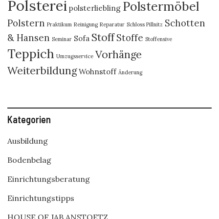
Polsterei
Polstermöbel
polsterliebling
Polstern
Schotten
Praktikum
Reinigung
Reparatur
Schloss Pillnitz
Stoff
& Hansen
Stoffe
Sofa
Seminar
Stoffensive
Teppich
Vorhänge
Umzugsservice
Weiterbildung
Wohnstoff
Änderung
Kategorien
Ausbildung
Bodenbelag
Einrichtungsberatung
Einrichtungstipps
HOUSE OF JAB ANSTOETZ