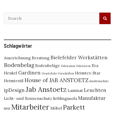
Schlagwörter
Bielefelder Werkstätten
Auszeichnung
Beratung
Bodenbelag
Bodenbeläge
Eva
Dekoration
Dekorieren
Gardinen
Henkel
Heimtex-Star
Gesetzliche Vorschriften
House of JAB ANSTOETZ
Heimtextil
Insektenschutz
Jab Anstoetz
ipDesign
Leuchten
Laminat
Manufaktur
Licht- und Sonnenschutz
lieblingssofa
Mitarbeiter
Parkett
Möbel
MHZ