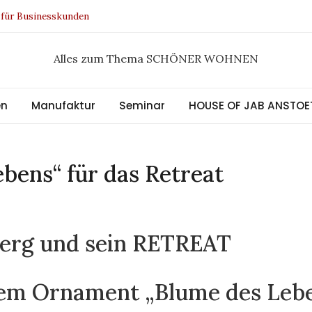
rman Design Award 2021
ssee Kollektion
Alles zum Thema SCHÖNER WOHNEN
neutral
en
Manufaktur
Seminar
HOUSE OF JAB ANSTOE
bens“ für das Retreat
berg und sein RETREAT
 dem Ornament „Blume des Leb