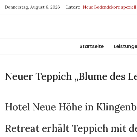
Skip
Donnerstag, August 6, 2026
Latest:
Drapilux – Sieger beim Ge
to
SKYLINE DUETTE-Wabenpli
content
Europa fördert Sachsen
BW und IP sind jetzt klima
Startseite
Leistung
Neuer Teppich „Blume des Le
Hotel Neue Höhe in Klingen
Retreat erhält Teppich mit