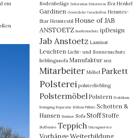
d ein
Bodenbeläge
Eva Henkel
Dekoration
Dekorieren
Gardinen
Heimtex-
Gesetzliche Vorschriften
House of JAB
Star
Heimtextil
roßen
ANSTOETZ
ipDesign
Insektenschutz
Jab Anstoetz
Laminat
Leuchten
Licht- und Sonnenschutz
Manufaktur
lieblingssofa
MHZ
Mitarbeiter
Parkett
Möbel
Polsterei
polsterliebling
Polstermöbel
Polstern
Praktikum
Schotten &
Reinigung
Reparatur
Schloss Pillnitz
Stoff
Hansen
Stoffe
Sofa
Seminar
Teppich
Stoffensive
Umzugsservice
Vorhänge
Weiterbildung