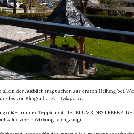
llein der Ausblick trägt schon zur ersten Heilung bei. We
es bis zur Klingenberger Talsperre.
 ein großer runder Teppich mit der BLUME DES LEBENS. De
und schützende Wirkung nachgesagt.