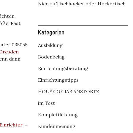
Nico
zu
Tischhocker oder Hockertisch
öchten,
öße. Fast
Kategorien
unter 035055
Ausbildung
 Dresden
Bodenbelag
Denn dann
Einrichtungsberatung
Einrichtungstipps
HOUSE OF JAB ANSTOETZ
im Test
Komplettleistung
 Einrichter
→
Kundenmeinung