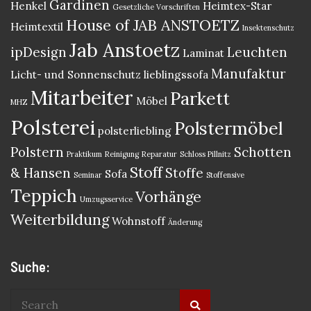
Gardinen
Henkel
Heimtex-Star
Gesetzliche Vorschriften
House of JAB ANSTOETZ
Heimtextil
Insektenschutz
Jab Anstoetz
ipDesign
Leuchten
Laminat
Manufaktur
Licht- und Sonnenschutz
lieblingssofa
Mitarbeiter
Parkett
Möbel
MHZ
Polsterei
Polstermöbel
polsterliebling
Polstern
Schotten
Praktikum
Reinigung
Reparatur
Schloss Pillnitz
Stoff
& Hansen
Stoffe
Sofa
Seminar
Stoffensive
Teppich
Vorhänge
Umzugsservice
Weiterbildung
Wohnstoff
Änderung
Suche: