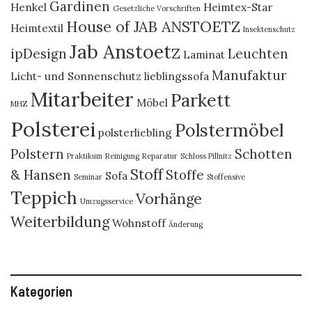
Gardinen
Henkel
Heimtex-Star
Gesetzliche Vorschriften
House of JAB ANSTOETZ
Heimtextil
Insektenschutz
Jab Anstoetz
ipDesign
Leuchten
Laminat
Manufaktur
Licht- und Sonnenschutz
lieblingssofa
Mitarbeiter
Parkett
Möbel
MHZ
Polsterei
Polstermöbel
polsterliebling
Polstern
Schotten
Praktikum
Reinigung
Reparatur
Schloss Pillnitz
Stoff
& Hansen
Stoffe
Sofa
Seminar
Stoffensive
Teppich
Vorhänge
Umzugsservice
Weiterbildung
Wohnstoff
Änderung
Kategorien