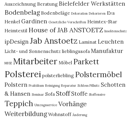
Bielefelder Werkstätten
Auszeichnung
Beratung
Bodenbelag
Bodenbeläge
Eva
Dekoration
Dekorieren
Gardinen
Henkel
Heimtex-Star
Gesetzliche Vorschriften
House of JAB ANSTOETZ
Heimtextil
Insektenschutz
Jab Anstoetz
ipDesign
Leuchten
Laminat
Manufaktur
Licht- und Sonnenschutz
lieblingssofa
Mitarbeiter
Parkett
Möbel
MHZ
Polsterei
Polstermöbel
polsterliebling
Polstern
Schotten
Praktikum
Reinigung
Reparatur
Schloss Pillnitz
Stoff
& Hansen
Stoffe
Sofa
Seminar
Stoffensive
Teppich
Vorhänge
Umzugsservice
Weiterbildung
Wohnstoff
Änderung