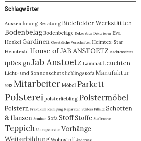
Schlagwörter
Bielefelder Werkstätten
Auszeichnung
Beratung
Bodenbelag
Bodenbeläge
Eva
Dekoration
Dekorieren
Gardinen
Henkel
Heimtex-Star
Gesetzliche Vorschriften
House of JAB ANSTOETZ
Heimtextil
Insektenschutz
Jab Anstoetz
ipDesign
Leuchten
Laminat
Manufaktur
Licht- und Sonnenschutz
lieblingssofa
Mitarbeiter
Parkett
Möbel
MHZ
Polsterei
Polstermöbel
polsterliebling
Polstern
Schotten
Praktikum
Reinigung
Reparatur
Schloss Pillnitz
Stoff
& Hansen
Stoffe
Sofa
Seminar
Stoffensive
Teppich
Vorhänge
Umzugsservice
Weiterbildung
Wohnstoff
Änderung