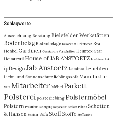
Schlagworte
Bielefelder Werkstätten
Auszeichnung
Beratung
Bodenbelag
Bodenbeläge
Eva
Dekoration
Dekorieren
Gardinen
Henkel
Heimtex-Star
Gesetzliche Vorschriften
House of JAB ANSTOETZ
Heimtextil
Insektenschutz
Jab Anstoetz
ipDesign
Leuchten
Laminat
Manufaktur
Licht- und Sonnenschutz
lieblingssofa
Mitarbeiter
Parkett
Möbel
MHZ
Polsterei
Polstermöbel
polsterliebling
Polstern
Schotten
Praktikum
Reinigung
Reparatur
Schloss Pillnitz
Stoff
& Hansen
Stoffe
Sofa
Seminar
Stoffensive