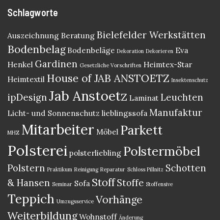
Schlagworte
Bielefelder Werkstätten
Auszeichnung
Beratung
Bodenbelag
Bodenbeläge
Eva
Dekoration
Dekorieren
Gardinen
Henkel
Heimtex-Star
Gesetzliche Vorschriften
House of JAB ANSTOETZ
Heimtextil
Insektenschutz
Jab Anstoetz
ipDesign
Leuchten
Laminat
Manufaktur
Licht- und Sonnenschutz
lieblingssofa
Mitarbeiter
Parkett
Möbel
MHZ
Polsterei
Polstermöbel
polsterliebling
Polstern
Schotten
Praktikum
Reinigung
Reparatur
Schloss Pillnitz
Stoff
& Hansen
Stoffe
Sofa
Seminar
Stoffensive
Teppich
Vorhänge
Umzugsservice
Weiterbildung
Wohnstoff
Änderung