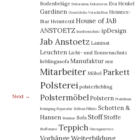
Bodenbeläge
Eva Henkel
Dekoration
Dekorieren
Gardinen
Heimtex-
Gesetzliche Vorschriften
House of JAB
Star
Heimtextil
ANSTOETZ
ipDesign
Insektenschutz
Jab Anstoetz
Laminat
Leuchten
Licht- und Sonnenschutz
Manufaktur
lieblingssofa
MHZ
Mitarbeiter
Parkett
Möbel
Polsterei
polsterliebling
Polstermöbel
Next →
Polstern
Praktikum
Schotten &
Reinigung
Reparatur
Schloss Pillnitz
Stoff
Hansen
Stoffe
Sofa
Seminar
Teppich
Stoffensive
Umzugsservice
Vorhänge
Weiterbildung