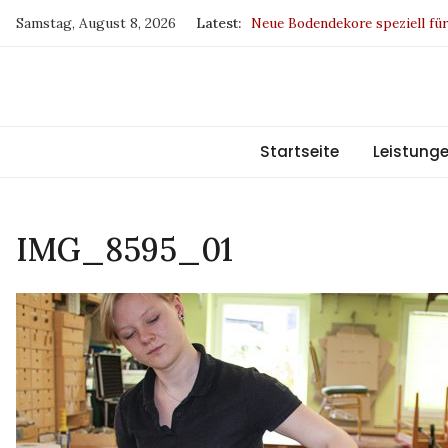
Skip
Samstag, August 8, 2026
Latest:
Neue Bodendekore speziell fü
to
Drapilux – Sieger beim Germa
content
SKYLINE DUETTE-Wabenpliss
Europa fördert Sachsen
BW und IP sind jetzt klimaneu
Startseite
Leistung
IMG_8595_01