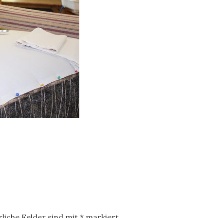
liche Felder sind mit
*
markiert