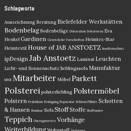
Schlagworte
Bielefelder Werkstätten
Auszeichnung
Beratung
Bodenbelag
Bodenbeläge
Eva
Dekoration
Dekorieren
Gardinen
Henkel
Heimtex-Star
Gesetzliche Vorschriften
House of JAB ANSTOETZ
Heimtextil
Insektenschutz
Jab Anstoetz
ipDesign
Leuchten
Laminat
Manufaktur
Licht- und Sonnenschutz
lieblingssofa
Mitarbeiter
Parkett
Möbel
MHZ
Polsterei
Polstermöbel
polsterliebling
Polstern
Schotten
Praktikum
Reinigung
Reparatur
Schloss Pillnitz
Stoff
& Hansen
Stoffe
Sofa
Seminar
Stoffensive
Teppich
Vorhänge
Umzugsservice
Weiterbildung
Wohnstoff
Änderung