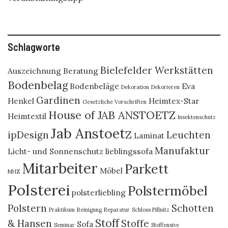
Schlagworte
Bielefelder Werkstätten
Auszeichnung
Beratung
Bodenbelag
Bodenbeläge
Eva
Dekoration
Dekorieren
Gardinen
Henkel
Heimtex-Star
Gesetzliche Vorschriften
House of JAB ANSTOETZ
Heimtextil
Insektenschutz
Jab Anstoetz
ipDesign
Leuchten
Laminat
Manufaktur
Licht- und Sonnenschutz
lieblingssofa
Mitarbeiter
Parkett
Möbel
MHZ
Polsterei
Polstermöbel
polsterliebling
Polstern
Schotten
Praktikum
Reinigung
Reparatur
Schloss Pillnitz
Stoff
& Hansen
Stoffe
Sofa
Seminar
Stoffensive