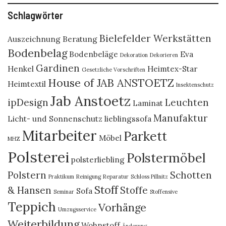
Schlagwörter
Bielefelder Werkstätten
Auszeichnung
Beratung
Bodenbelag
Bodenbeläge
Eva
Dekoration
Dekorieren
Gardinen
Henkel
Heimtex-Star
Gesetzliche Vorschriften
House of JAB ANSTOETZ
Heimtextil
Insektenschutz
Jab Anstoetz
ipDesign
Leuchten
Laminat
Manufaktur
Licht- und Sonnenschutz
lieblingssofa
Mitarbeiter
Parkett
Möbel
MHZ
Polsterei
Polstermöbel
polsterliebling
Polstern
Schotten
Praktikum
Reinigung
Reparatur
Schloss Pillnitz
Stoff
& Hansen
Stoffe
Sofa
Seminar
Stoffensive
Teppich
Vorhänge
Umzugsservice
Weiterbildung
Wohnstoff
Änderung