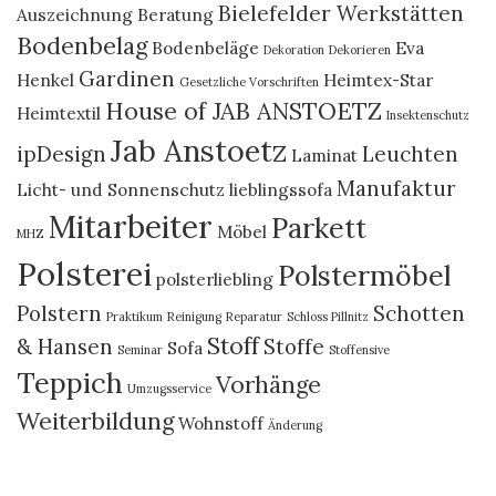
Bielefelder Werkstätten
Auszeichnung
Beratung
Bodenbelag
Bodenbeläge
Eva
Dekoration
Dekorieren
Gardinen
Henkel
Heimtex-Star
Gesetzliche Vorschriften
House of JAB ANSTOETZ
Heimtextil
Insektenschutz
Jab Anstoetz
ipDesign
Leuchten
Laminat
Manufaktur
Licht- und Sonnenschutz
lieblingssofa
Mitarbeiter
Parkett
Möbel
MHZ
Polsterei
Polstermöbel
polsterliebling
Polstern
Schotten
Praktikum
Reinigung
Reparatur
Schloss Pillnitz
Stoff
& Hansen
Stoffe
Sofa
Seminar
Stoffensive
Teppich
Vorhänge
Umzugsservice
Weiterbildung
Wohnstoff
Änderung