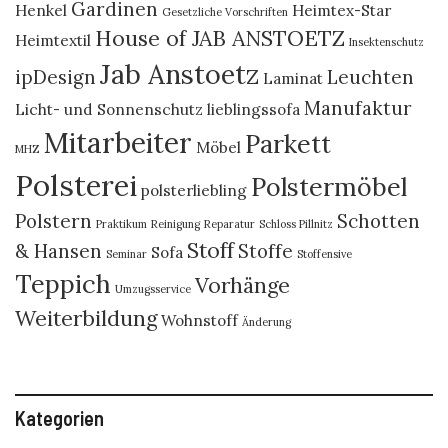
Gardinen
Henkel
Heimtex-Star
Gesetzliche Vorschriften
House of JAB ANSTOETZ
Heimtextil
Insektenschutz
Jab Anstoetz
ipDesign
Leuchten
Laminat
Manufaktur
Licht- und Sonnenschutz
lieblingssofa
Mitarbeiter
Parkett
Möbel
MHZ
Polsterei
Polstermöbel
polsterliebling
Polstern
Schotten
Praktikum
Reinigung
Reparatur
Schloss Pillnitz
Stoff
& Hansen
Stoffe
Sofa
Seminar
Stoffensive
Teppich
Vorhänge
Umzugsservice
Weiterbildung
Wohnstoff
Änderung
Kategorien