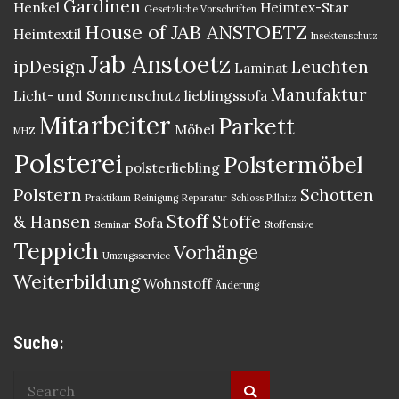
Gardinen
Henkel
Heimtex-Star
Gesetzliche Vorschriften
House of JAB ANSTOETZ
Heimtextil
Insektenschutz
Jab Anstoetz
ipDesign
Leuchten
Laminat
Manufaktur
Licht- und Sonnenschutz
lieblingssofa
Mitarbeiter
Parkett
Möbel
MHZ
Polsterei
Polstermöbel
polsterliebling
Polstern
Schotten
Praktikum
Reinigung
Reparatur
Schloss Pillnitz
Stoff
& Hansen
Stoffe
Sofa
Seminar
Stoffensive
Teppich
Vorhänge
Umzugsservice
Weiterbildung
Wohnstoff
Änderung
Suche: