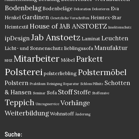
Bodenbelag
Bodenbeläge
Eva
Dekoration
Dekorieren
Gardinen
Henkel
Heimtex-Star
Gesetzliche Vorschriften
House of JAB ANSTOETZ
Heimtextil
Insektenschutz
Jab Anstoetz
ipDesign
Leuchten
Laminat
Manufaktur
Licht- und Sonnenschutz
lieblingssofa
Mitarbeiter
Parkett
Möbel
MHZ
Polsterei
Polstermöbel
polsterliebling
Polstern
Schotten
Praktikum
Reinigung
Reparatur
Schloss Pillnitz
Stoff
& Hansen
Stoffe
Sofa
Seminar
Stoffensive
Teppich
Vorhänge
Umzugsservice
Weiterbildung
Wohnstoff
Änderung
Suche: