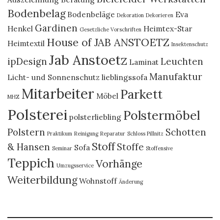
Bodenbelag
Bodenbeläge
Eva
Dekoration
Dekorieren
Gardinen
Henkel
Heimtex-Star
Gesetzliche Vorschriften
House of JAB ANSTOETZ
Heimtextil
Insektenschutz
Jab Anstoetz
ipDesign
Leuchten
Laminat
Manufaktur
Licht- und Sonnenschutz
lieblingssofa
Mitarbeiter
Parkett
Möbel
MHZ
Polsterei
Polstermöbel
polsterliebling
Polstern
Schotten
Praktikum
Reinigung
Reparatur
Schloss Pillnitz
Stoff
& Hansen
Stoffe
Sofa
Seminar
Stoffensive
Teppich
Vorhänge
Umzugsservice
Weiterbildung
Wohnstoff
Änderung