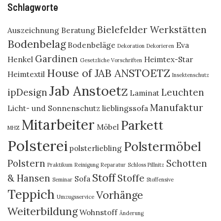
Schlagworte
Bielefelder Werkstätten
Auszeichnung
Beratung
Bodenbelag
Bodenbeläge
Eva
Dekoration
Dekorieren
Gardinen
Henkel
Heimtex-Star
Gesetzliche Vorschriften
House of JAB ANSTOETZ
Heimtextil
Insektenschutz
Jab Anstoetz
ipDesign
Leuchten
Laminat
Manufaktur
Licht- und Sonnenschutz
lieblingssofa
Mitarbeiter
Parkett
Möbel
MHZ
Polsterei
Polstermöbel
polsterliebling
Polstern
Schotten
Praktikum
Reinigung
Reparatur
Schloss Pillnitz
Stoff
& Hansen
Stoffe
Sofa
Seminar
Stoffensive
Teppich
Vorhänge
Umzugsservice
Weiterbildung
Wohnstoff
Änderung