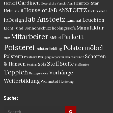
Gardinen
Henkel
Heimtex-Star
Gesetzliche Vorschriften
House of JAB ANSTOETZ
Heimtextil
Insektenschutz
Jab Anstoetz
ipDesign
Leuchten
Laminat
Manufaktur
Licht- und Sonnenschutz
lieblingssofa
Mitarbeiter
Parkett
Möbel
MHZ
Polsterei
Polstermöbel
polsterliebling
Polstern
Schotten
Praktikum
Reinigung
Reparatur
Schloss Pillnitz
Stoff
& Hansen
Stoffe
Sofa
Seminar
Stoffensive
Teppich
Vorhänge
Umzugsservice
Weiterbildung
Wohnstoff
Änderung
Suche: