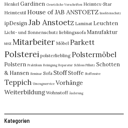
Gardinen
Henkel
Heimtex-Star
Gesetzliche Vorschriften
House of JAB ANSTOETZ
Heimtextil
Insektenschutz
Jab Anstoetz
ipDesign
Leuchten
Laminat
Manufaktur
Licht- und Sonnenschutz
lieblingssofa
Mitarbeiter
Parkett
Möbel
MHZ
Polsterei
Polstermöbel
polsterliebling
Polstern
Schotten
Praktikum
Reinigung
Reparatur
Schloss Pillnitz
Stoff
& Hansen
Stoffe
Sofa
Seminar
Stoffensive
Teppich
Vorhänge
Umzugsservice
Weiterbildung
Wohnstoff
Änderung
Kategorien