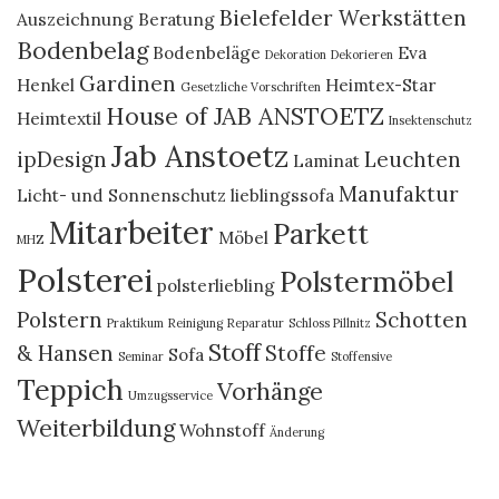
Bielefelder Werkstätten
Auszeichnung
Beratung
Bodenbelag
Bodenbeläge
Eva
Dekoration
Dekorieren
Gardinen
Henkel
Heimtex-Star
Gesetzliche Vorschriften
House of JAB ANSTOETZ
Heimtextil
Insektenschutz
Jab Anstoetz
ipDesign
Leuchten
Laminat
Manufaktur
Licht- und Sonnenschutz
lieblingssofa
Mitarbeiter
Parkett
Möbel
MHZ
Polsterei
Polstermöbel
polsterliebling
Polstern
Schotten
Praktikum
Reinigung
Reparatur
Schloss Pillnitz
Stoff
& Hansen
Stoffe
Sofa
Seminar
Stoffensive
Teppich
Vorhänge
Umzugsservice
Weiterbildung
Wohnstoff
Änderung