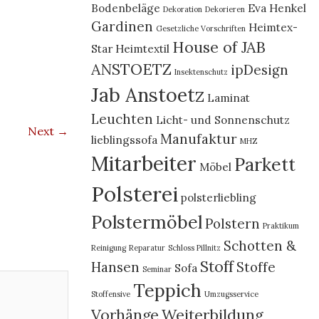
Bodenbeläge
Eva Henkel
Dekoration
Dekorieren
Gardinen
Heimtex-
Gesetzliche Vorschriften
House of JAB
Star
Heimtextil
ANSTOETZ
ipDesign
Insektenschutz
Jab Anstoetz
Laminat
Leuchten
Licht- und Sonnenschutz
Next →
Manufaktur
lieblingssofa
MHZ
Mitarbeiter
Parkett
Möbel
Polsterei
polsterliebling
Polstermöbel
Polstern
Praktikum
Schotten &
Reinigung
Reparatur
Schloss Pillnitz
Stoff
Hansen
Stoffe
Sofa
Seminar
Teppich
Stoffensive
Umzugsservice
Vorhänge
Weiterbildung