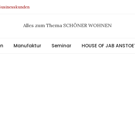
 Businesskunden
 Design Award 2021
 Kollektion
Alles zum Thema SCHÖNER WOHNEN
al
en
Manufaktur
Seminar
HOUSE OF JAB ANSTOE