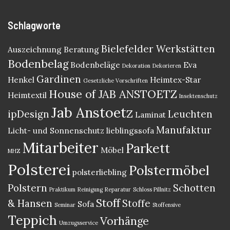
Schlagworte
Bielefelder Werkstätten
Auszeichnung
Beratung
Bodenbelag
Bodenbeläge
Eva
Dekoration
Dekorieren
Gardinen
Henkel
Heimtex-Star
Gesetzliche Vorschriften
House of JAB ANSTOETZ
Heimtextil
Insektenschutz
Jab Anstoetz
ipDesign
Leuchten
Laminat
Manufaktur
Licht- und Sonnenschutz
lieblingssofa
Mitarbeiter
Parkett
Möbel
MHZ
Polsterei
Polstermöbel
polsterliebling
Polstern
Schotten
Praktikum
Reinigung
Reparatur
Schloss Pillnitz
Stoff
& Hansen
Stoffe
Sofa
Seminar
Stoffensive
Teppich
Vorhänge
Umzugsservice