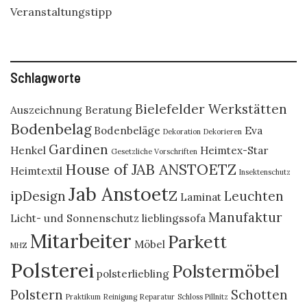
Veranstaltungstipp
Schlagworte
Bielefelder Werkstätten
Auszeichnung
Beratung
Bodenbelag
Bodenbeläge
Eva
Dekoration
Dekorieren
Gardinen
Henkel
Heimtex-Star
Gesetzliche Vorschriften
House of JAB ANSTOETZ
Heimtextil
Insektenschutz
Jab Anstoetz
ipDesign
Leuchten
Laminat
Manufaktur
Licht- und Sonnenschutz
lieblingssofa
Mitarbeiter
Parkett
Möbel
MHZ
Polsterei
Polstermöbel
polsterliebling
Polstern
Schotten
Praktikum
Reinigung
Reparatur
Schloss Pillnitz