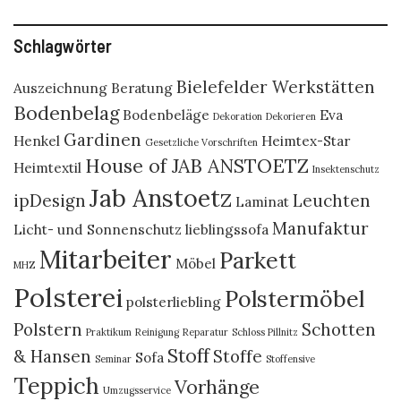
Schlagwörter
Bielefelder Werkstätten
Auszeichnung
Beratung
Bodenbelag
Bodenbeläge
Eva
Dekoration
Dekorieren
Gardinen
Henkel
Heimtex-Star
Gesetzliche Vorschriften
House of JAB ANSTOETZ
Heimtextil
Insektenschutz
Jab Anstoetz
ipDesign
Leuchten
Laminat
Manufaktur
Licht- und Sonnenschutz
lieblingssofa
Mitarbeiter
Parkett
Möbel
MHZ
Polsterei
Polstermöbel
polsterliebling
Polstern
Schotten
Praktikum
Reinigung
Reparatur
Schloss Pillnitz
Stoff
& Hansen
Stoffe
Sofa
Seminar
Stoffensive
Teppich
Vorhänge
Umzugsservice