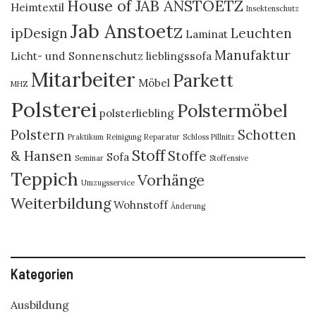
House of JAB ANSTOETZ
Heimtextil
Insektenschutz
Jab Anstoetz
ipDesign
Leuchten
Laminat
Manufaktur
Licht- und Sonnenschutz
lieblingssofa
Mitarbeiter
Parkett
Möbel
MHZ
Polsterei
Polstermöbel
polsterliebling
Polstern
Schotten
Praktikum
Reinigung
Reparatur
Schloss Pillnitz
Stoff
& Hansen
Stoffe
Sofa
Seminar
Stoffensive
Teppich
Vorhänge
Umzugsservice
Weiterbildung
Wohnstoff
Änderung
Kategorien
Ausbildung