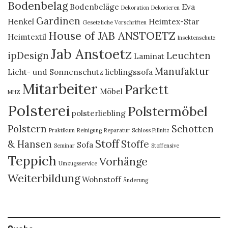
Bodenbelag
Bodenbeläge
Eva
Dekoration
Dekorieren
Gardinen
Henkel
Heimtex-Star
Gesetzliche Vorschriften
House of JAB ANSTOETZ
Heimtextil
Insektenschutz
Jab Anstoetz
ipDesign
Leuchten
Laminat
Manufaktur
Licht- und Sonnenschutz
lieblingssofa
Mitarbeiter
Parkett
Möbel
MHZ
Polsterei
Polstermöbel
polsterliebling
Polstern
Schotten
Praktikum
Reinigung
Reparatur
Schloss Pillnitz
Stoff
& Hansen
Stoffe
Sofa
Seminar
Stoffensive
Teppich
Vorhänge
Umzugsservice
Weiterbildung
Wohnstoff
Änderung