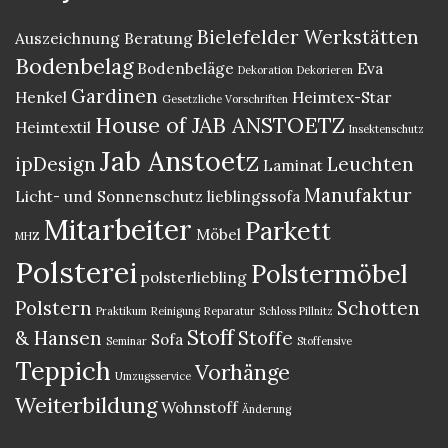
Bielefelder Werkstätten
Auszeichnung
Beratung
Bodenbelag
Bodenbeläge
Eva
Dekoration
Dekorieren
Gardinen
Henkel
Heimtex-Star
Gesetzliche Vorschriften
House of JAB ANSTOETZ
Heimtextil
Insektenschutz
Jab Anstoetz
ipDesign
Leuchten
Laminat
Manufaktur
Licht- und Sonnenschutz
lieblingssofa
Mitarbeiter
Parkett
Möbel
MHZ
Polsterei
Polstermöbel
polsterliebling
Polstern
Schotten
Praktikum
Reinigung
Reparatur
Schloss Pillnitz
Stoff
& Hansen
Stoffe
Sofa
Seminar
Stoffensive
Teppich
Vorhänge
Umzugsservice
Weiterbildung
Wohnstoff
Änderung