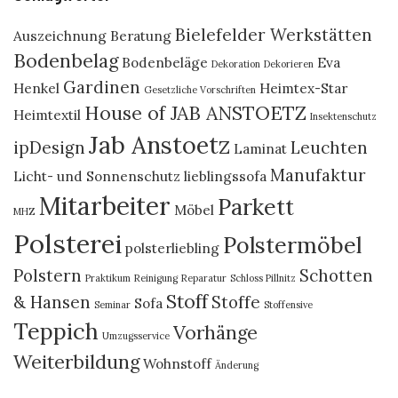
Bielefelder Werkstätten
Auszeichnung
Beratung
Bodenbelag
Bodenbeläge
Eva
Dekoration
Dekorieren
Gardinen
Henkel
Heimtex-Star
Gesetzliche Vorschriften
House of JAB ANSTOETZ
Heimtextil
Insektenschutz
Jab Anstoetz
ipDesign
Leuchten
Laminat
Manufaktur
Licht- und Sonnenschutz
lieblingssofa
Mitarbeiter
Parkett
Möbel
MHZ
Polsterei
Polstermöbel
polsterliebling
Polstern
Schotten
Praktikum
Reinigung
Reparatur
Schloss Pillnitz
Stoff
& Hansen
Stoffe
Sofa
Seminar
Stoffensive
Teppich
Vorhänge
Umzugsservice
Weiterbildung
Wohnstoff
Änderung