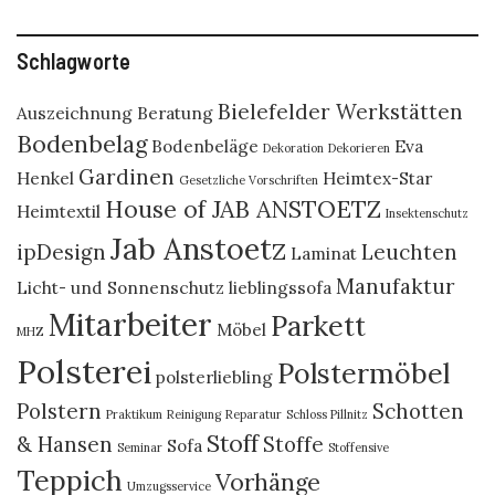
Schlagworte
Bielefelder Werkstätten
Auszeichnung
Beratung
Bodenbelag
Bodenbeläge
Eva
Dekoration
Dekorieren
Gardinen
Henkel
Heimtex-Star
Gesetzliche Vorschriften
House of JAB ANSTOETZ
Heimtextil
Insektenschutz
Jab Anstoetz
ipDesign
Leuchten
Laminat
Manufaktur
Licht- und Sonnenschutz
lieblingssofa
Mitarbeiter
Parkett
Möbel
MHZ
Polsterei
Polstermöbel
polsterliebling
Polstern
Schotten
Praktikum
Reinigung
Reparatur
Schloss Pillnitz
Stoff
& Hansen
Stoffe
Sofa
Seminar
Stoffensive
Teppich
Vorhänge
Umzugsservice