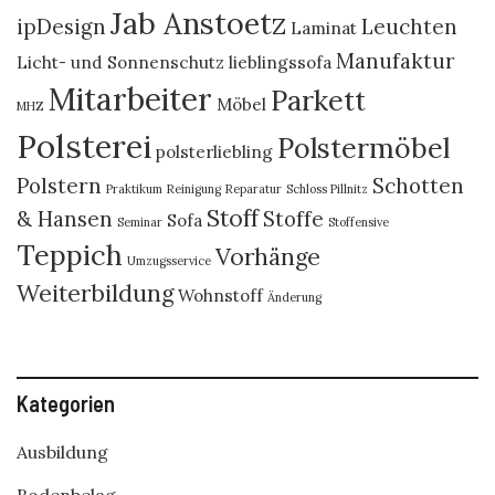
Jab Anstoetz
ipDesign
Leuchten
Laminat
Manufaktur
Licht- und Sonnenschutz
lieblingssofa
Mitarbeiter
Parkett
Möbel
MHZ
Polsterei
Polstermöbel
polsterliebling
Polstern
Schotten
Praktikum
Reinigung
Reparatur
Schloss Pillnitz
Stoff
& Hansen
Stoffe
Sofa
Seminar
Stoffensive
Teppich
Vorhänge
Umzugsservice
Weiterbildung
Wohnstoff
Änderung
Kategorien
Ausbildung