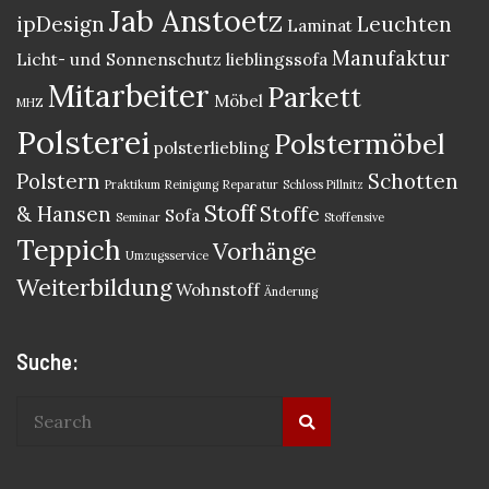
Jab Anstoetz
ipDesign
Leuchten
Laminat
Manufaktur
Licht- und Sonnenschutz
lieblingssofa
Mitarbeiter
Parkett
Möbel
MHZ
Polsterei
Polstermöbel
polsterliebling
Polstern
Schotten
Praktikum
Reinigung
Reparatur
Schloss Pillnitz
Stoff
& Hansen
Stoffe
Sofa
Seminar
Stoffensive
Teppich
Vorhänge
Umzugsservice
Weiterbildung
Wohnstoff
Änderung
Suche: