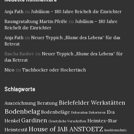
Anja Fath
zu
Jubiläum – 180 Jahre Reichelt die Einrichter
Raumgestaltung Martin Pfeifle
zu
Jubiläum – 180 Jahre
Reichelt die Einrichter
Anja Fath
zu
Neuer Teppich „Blume des Lebens“ für das
Retreat
Sascha Rauber
zu
Neuer Teppich „Blume des Lebens“ für
das Retreat
Nico
zu
Tischhocker oder Hockertisch
Schlagworte
Bielefelder Werkstätten
Auszeichnung
Beratung
Bodenbelag
Bodenbeläge
Eva
Dekoration
Dekorieren
Gardinen
Henkel
Heimtex-Star
Gesetzliche Vorschriften
House of JAB ANSTOETZ
Heimtextil
Insektenschutz