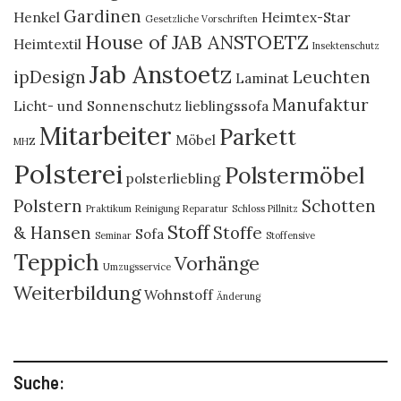
Gardinen
Henkel
Heimtex-Star
Gesetzliche Vorschriften
House of JAB ANSTOETZ
Heimtextil
Insektenschutz
Jab Anstoetz
ipDesign
Leuchten
Laminat
Manufaktur
Licht- und Sonnenschutz
lieblingssofa
Mitarbeiter
Parkett
Möbel
MHZ
Polsterei
Polstermöbel
polsterliebling
Polstern
Schotten
Praktikum
Reinigung
Reparatur
Schloss Pillnitz
Stoff
& Hansen
Stoffe
Sofa
Seminar
Stoffensive
Teppich
Vorhänge
Umzugsservice
Weiterbildung
Wohnstoff
Änderung
Suche: