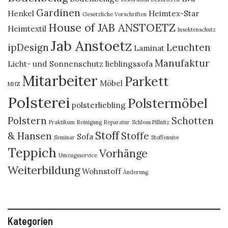
Gardinen
Henkel
Heimtex-Star
Gesetzliche Vorschriften
House of JAB ANSTOETZ
Heimtextil
Insektenschutz
Jab Anstoetz
ipDesign
Leuchten
Laminat
Manufaktur
Licht- und Sonnenschutz
lieblingssofa
Mitarbeiter
Parkett
Möbel
MHZ
Polsterei
Polstermöbel
polsterliebling
Polstern
Schotten
Praktikum
Reinigung
Reparatur
Schloss Pillnitz
Stoff
& Hansen
Stoffe
Sofa
Seminar
Stoffensive
Teppich
Vorhänge
Umzugsservice
Weiterbildung
Wohnstoff
Änderung
Kategorien