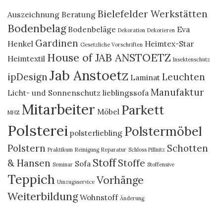
Bielefelder Werkstätten
Auszeichnung
Beratung
Bodenbelag
Bodenbeläge
Eva
Dekoration
Dekorieren
Gardinen
Henkel
Heimtex-Star
Gesetzliche Vorschriften
House of JAB ANSTOETZ
Heimtextil
Insektenschutz
Jab Anstoetz
ipDesign
Leuchten
Laminat
Manufaktur
Licht- und Sonnenschutz
lieblingssofa
Mitarbeiter
Parkett
Möbel
MHZ
Polsterei
Polstermöbel
polsterliebling
Polstern
Schotten
Praktikum
Reinigung
Reparatur
Schloss Pillnitz
Stoff
& Hansen
Stoffe
Sofa
Seminar
Stoffensive
Teppich
Vorhänge
Umzugsservice
Weiterbildung
Wohnstoff
Änderung