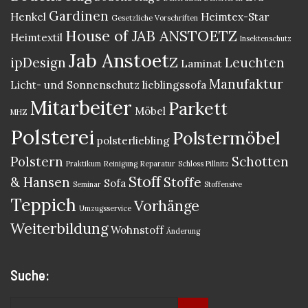
Gardinen
Henkel
Heimtex-Star
Gesetzliche Vorschriften
House of JAB ANSTOETZ
Heimtextil
Insektenschutz
Jab Anstoetz
ipDesign
Leuchten
Laminat
Manufaktur
Licht- und Sonnenschutz
lieblingssofa
Mitarbeiter
Parkett
Möbel
MHZ
Polsterei
Polstermöbel
polsterliebling
Polstern
Schotten
Praktikum
Reinigung
Reparatur
Schloss Pillnitz
Stoff
& Hansen
Stoffe
Sofa
Seminar
Stoffensive
Teppich
Vorhänge
Umzugsservice
Weiterbildung
Wohnstoff
Änderung
Suche: