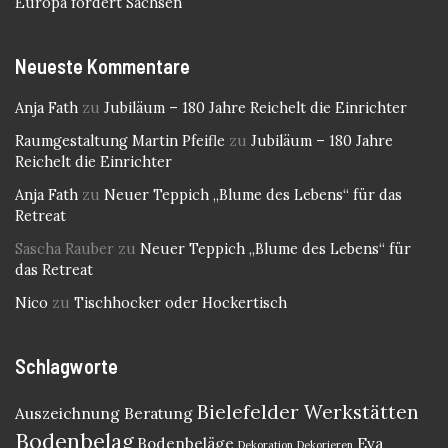
Europa fördert Sachsen
Neueste Kommentare
Anja Fath
zu
Jubiläum – 180 Jahre Reichelt die Einrichter
Raumgestaltung Martin Pfeifle
zu
Jubiläum – 180 Jahre
Reichelt die Einrichter
Anja Fath
zu
Neuer Teppich „Blume des Lebens“ für das
Retreat
Sascha Rauber
zu
Neuer Teppich „Blume des Lebens“ für
das Retreat
Nico
zu
Tischhocker oder Hockertisch
Schlagworte
Bielefelder Werkstätten
Auszeichnung
Beratung
Bodenbelag
Bodenbeläge
Eva
Dekoration
Dekorieren