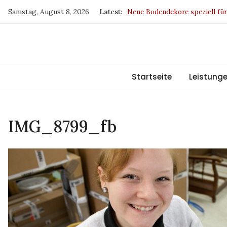
Skip
Samstag, August 8, 2026
Latest:
Neue Bodendekore speziell fü
to
Drapilux – Sieger beim Germa
content
SKYLINE DUETTE-Wabenpliss
Europa fördert Sachsen
BW und IP sind jetzt klimaneu
Startseite
Leistung
IMG_8799_fb