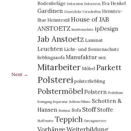
Bodenbeläge
Eva Henkel
Dekoration
Dekorieren
Gardinen
Heimtex-
Gesetzliche Vorschriften
House of JAB
Star
Heimtextil
ANSTOETZ
ipDesign
Insektenschutz
Jab Anstoetz
Laminat
Leuchten
Licht- und Sonnenschutz
Manufaktur
lieblingssofa
MHZ
Mitarbeiter
Parkett
Möbel
Next →
Polsterei
polsterliebling
Polstermöbel
Polstern
Praktikum
Schotten &
Reinigung
Reparatur
Schloss Pillnitz
Stoff
Hansen
Stoffe
Sofa
Seminar
Teppich
Stoffensive
Umzugsservice
Vorhänge
Weiterbildung