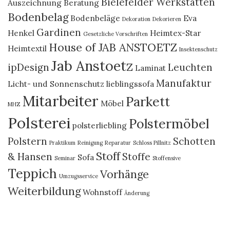
Bielefelder Werkstätten
Auszeichnung
Beratung
Bodenbelag
Bodenbeläge
Eva
Dekoration
Dekorieren
Gardinen
Henkel
Heimtex-Star
Gesetzliche Vorschriften
House of JAB ANSTOETZ
Heimtextil
Insektenschutz
Jab Anstoetz
ipDesign
Leuchten
Laminat
Manufaktur
Licht- und Sonnenschutz
lieblingssofa
Mitarbeiter
Parkett
Möbel
MHZ
Polsterei
Polstermöbel
polsterliebling
Polstern
Schotten
Praktikum
Reinigung
Reparatur
Schloss Pillnitz
Stoff
& Hansen
Stoffe
Sofa
Seminar
Stoffensive
Teppich
Vorhänge
Umzugsservice
Weiterbildung
Wohnstoff
Änderung