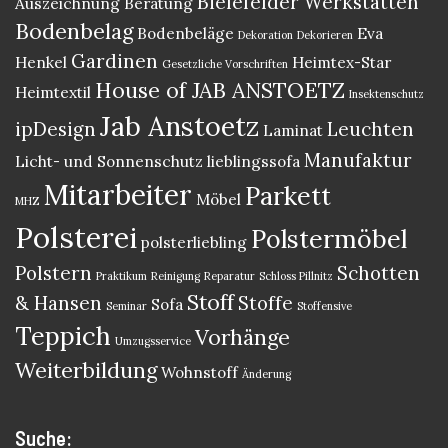
Bielefelder Werkstätten
Auszeichnung
Beratung
Bodenbelag
Bodenbeläge
Eva
Dekoration
Dekorieren
Gardinen
Henkel
Heimtex-Star
Gesetzliche Vorschriften
House of JAB ANSTOETZ
Heimtextil
Insektenschutz
Jab Anstoetz
ipDesign
Leuchten
Laminat
Manufaktur
Licht- und Sonnenschutz
lieblingssofa
Mitarbeiter
Parkett
Möbel
MHZ
Polsterei
Polstermöbel
polsterliebling
Polstern
Schotten
Praktikum
Reinigung
Reparatur
Schloss Pillnitz
Stoff
& Hansen
Stoffe
Sofa
Seminar
Stoffensive
Teppich
Vorhänge
Umzugsservice
Weiterbildung
Wohnstoff
Änderung
Suche: