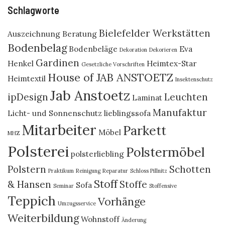
Schlagworte
Bielefelder Werkstätten
Auszeichnung
Beratung
Bodenbelag
Bodenbeläge
Eva
Dekoration
Dekorieren
Gardinen
Henkel
Heimtex-Star
Gesetzliche Vorschriften
House of JAB ANSTOETZ
Heimtextil
Insektenschutz
Jab Anstoetz
ipDesign
Leuchten
Laminat
Manufaktur
Licht- und Sonnenschutz
lieblingssofa
Mitarbeiter
Parkett
Möbel
MHZ
Polsterei
Polstermöbel
polsterliebling
Polstern
Schotten
Praktikum
Reinigung
Reparatur
Schloss Pillnitz
Stoff
& Hansen
Stoffe
Sofa
Seminar
Stoffensive
Teppich
Vorhänge
Umzugsservice
Weiterbildung
Wohnstoff
Änderung