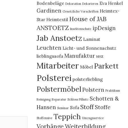
Bodenbeläge
Eva Henkel
Dekoration
Dekorieren
Gardinen
Heimtex-
Gesetzliche Vorschriften
House of JAB
Star
Heimtextil
ANSTOETZ
ipDesign
Insektenschutz
Jab Anstoetz
Laminat
Leuchten
Licht- und Sonnenschutz
Manufaktur
lieblingssofa
MHZ
Mitarbeiter
Parkett
Möbel
Polsterei
polsterliebling
Polstermöbel
Polstern
Praktikum
Schotten &
Reinigung
Reparatur
Schloss Pillnitz
Stoff
Hansen
Stoffe
Sofa
Seminar
Teppich
Stoffensive
Umzugsservice
Vorhänge
Weiterbildung