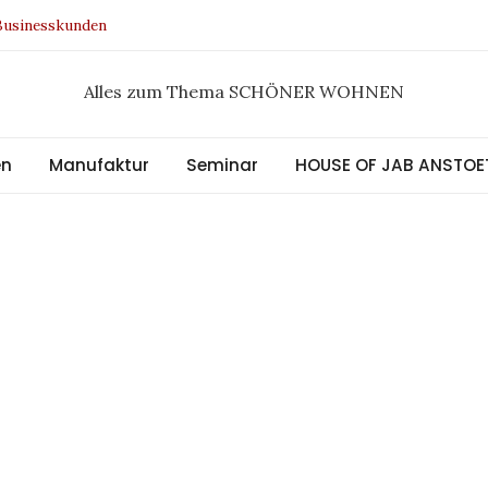
 Businesskunden
 Design Award 2021
 Kollektion
Alles zum Thema SCHÖNER WOHNEN
al
en
Manufaktur
Seminar
HOUSE OF JAB ANSTOE