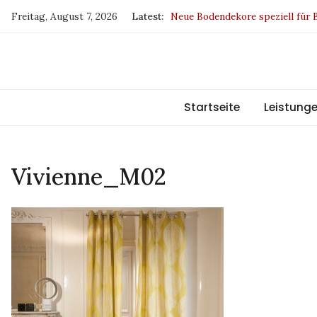
Skip
Freitag, August 7, 2026
Latest:
Neue Bodendekore speziell für
to
Drapilux – Sieger beim German
content
SKYLINE DUETTE-Wabenplissee
Europa fördert Sachsen
BW und IP sind jetzt klimaneutr
Startseite
Leistung
Vivienne_M02