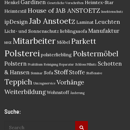
Gardinen
Henkel
Heimtex-Star
Gesetzliche Vorschriften
House of JAB ANSTOETZ
Heimtextil
Insektenschutz
Jab Anstoetz
ipDesign
Leuchten
Laminat
Manufaktur
Licht- und Sonnenschutz
lieblingssofa
Mitarbeiter
Parkett
Möbel
MHZ
Polsterei
Polstermöbel
polsterliebling
Polstern
Schotten
Praktikum
Reinigung
Reparatur
Schloss Pillnitz
Stoff
& Hansen
Stoffe
Sofa
Seminar
Stoffensive
Teppich
Vorhänge
Umzugsservice
Weiterbildung
Wohnstoff
Änderung
Suche: