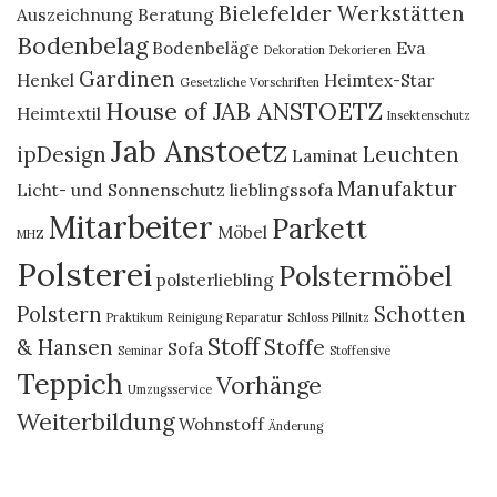
Bielefelder Werkstätten
Auszeichnung
Beratung
Bodenbelag
Bodenbeläge
Eva
Dekoration
Dekorieren
Gardinen
Henkel
Heimtex-Star
Gesetzliche Vorschriften
House of JAB ANSTOETZ
Heimtextil
Insektenschutz
Jab Anstoetz
ipDesign
Leuchten
Laminat
Manufaktur
Licht- und Sonnenschutz
lieblingssofa
Mitarbeiter
Parkett
Möbel
MHZ
Polsterei
Polstermöbel
polsterliebling
Polstern
Schotten
Praktikum
Reinigung
Reparatur
Schloss Pillnitz
Stoff
& Hansen
Stoffe
Sofa
Seminar
Stoffensive
Teppich
Vorhänge
Umzugsservice
Weiterbildung
Wohnstoff
Änderung