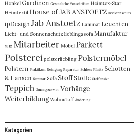
Gardinen
Henkel
Heimtex-Star
Gesetzliche Vorschriften
House of JAB ANSTOETZ
Heimtextil
Insektenschutz
Jab Anstoetz
ipDesign
Leuchten
Laminat
Manufaktur
Licht- und Sonnenschutz
lieblingssofa
Mitarbeiter
Parkett
Möbel
MHZ
Polsterei
Polstermöbel
polsterliebling
Polstern
Schotten
Praktikum
Reinigung
Reparatur
Schloss Pillnitz
Stoff
& Hansen
Stoffe
Sofa
Seminar
Stoffensive
Teppich
Vorhänge
Umzugsservice
Weiterbildung
Wohnstoff
Änderung
Kategorien