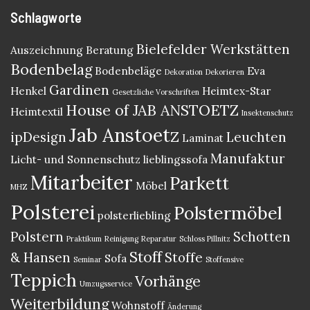
Schlagworte
Bielefelder Werkstätten
Auszeichnung
Beratung
Bodenbelag
Bodenbeläge
Eva
Dekoration
Dekorieren
Gardinen
Henkel
Heimtex-Star
Gesetzliche Vorschriften
House of JAB ANSTOETZ
Heimtextil
Insektenschutz
Jab Anstoetz
ipDesign
Leuchten
Laminat
Manufaktur
Licht- und Sonnenschutz
lieblingssofa
Mitarbeiter
Parkett
Möbel
MHZ
Polsterei
Polstermöbel
polsterliebling
Polstern
Schotten
Praktikum
Reinigung
Reparatur
Schloss Pillnitz
Stoff
& Hansen
Stoffe
Sofa
Seminar
Stoffensive
Teppich
Vorhänge
Umzugsservice
Weiterbildung
Wohnstoff
Änderung