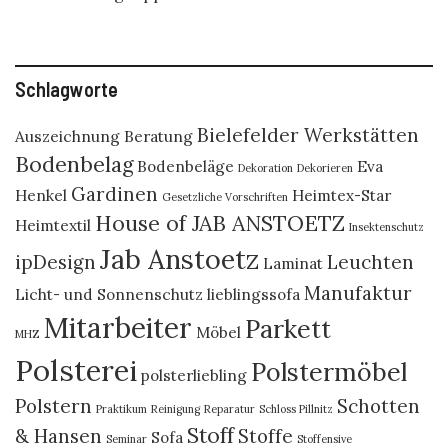
Schlagworte
Bielefelder Werkstätten
Auszeichnung
Beratung
Bodenbelag
Bodenbeläge
Eva
Dekoration
Dekorieren
Gardinen
Henkel
Heimtex-Star
Gesetzliche Vorschriften
House of JAB ANSTOETZ
Heimtextil
Insektenschutz
Jab Anstoetz
ipDesign
Leuchten
Laminat
Manufaktur
Licht- und Sonnenschutz
lieblingssofa
Mitarbeiter
Parkett
Möbel
MHZ
Polsterei
Polstermöbel
polsterliebling
Polstern
Schotten
Praktikum
Reinigung
Reparatur
Schloss Pillnitz
Stoff
& Hansen
Stoffe
Sofa
Seminar
Stoffensive