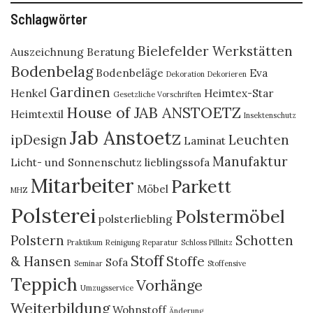
Schlagwörter
Bielefelder Werkstätten
Auszeichnung
Beratung
Bodenbelag
Bodenbeläge
Eva
Dekoration
Dekorieren
Gardinen
Henkel
Heimtex-Star
Gesetzliche Vorschriften
House of JAB ANSTOETZ
Heimtextil
Insektenschutz
Jab Anstoetz
ipDesign
Leuchten
Laminat
Manufaktur
Licht- und Sonnenschutz
lieblingssofa
Mitarbeiter
Parkett
Möbel
MHZ
Polsterei
Polstermöbel
polsterliebling
Polstern
Schotten
Praktikum
Reinigung
Reparatur
Schloss Pillnitz
Stoff
& Hansen
Stoffe
Sofa
Seminar
Stoffensive
Teppich
Vorhänge
Umzugsservice
Weiterbildung
Wohnstoff
Änderung